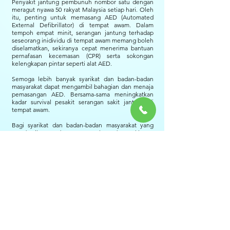
Penyakit jantung pembunuh nombor satu dengan
meragut nyawa 50 rakyat Malaysia setiap hari. Oleh
itu, penting untuk memasang AED (Automated
External Defibrillator) di tempat awam. Dalam
tempoh empat minit, serangan jantung terhadap
seseorang inidividu di tempat awam memang boleh
diselamatkan, sekiranya cepat menerima bantuan
pernafasan kecemasan (CPR) serta sokongan
kelengkapan pintar seperti alat AED.
Semoga lebih banyak syarikat dan badan-badan
masyarakat dapat mengambil bahagian dan menaja
pemasangan AED. Bersama-sama meningkatkan
kadar survival pesakit serangan sakit jantung di
tempat awam.
Bagi syarikat dan badan-badan masyarakat yang
memberikan sumbangan AED, logo dan maklumat
anda akan dipaparkan di papan iklan di sekitar
kabinet penyimpanan defibrillator.
我国每天平均有50人死于心脏病。心脏病是国人的头
号杀手，且病例有年轻化现象，因此在各公共场所安
装自动体外心脏除颤器(AED)及教育更多人掌握心肺
复苏术（CPR），是重要的急救项目。
希望更多商家及社会团体能参与并赞助安装自动体外
心脏除颤器(AED)。使公共场所安装自动体外心脏除
颤器(AED)的计划普及化，借助仪器的帮助，提升紧