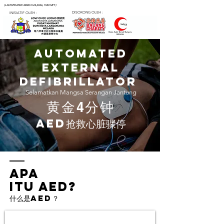
( LAST UPDATED : MARCH 24, 2026, 15:30 MYT )
DISOKONG OLEH :
INISIATIF OLEH :
Automated
External
Defibrillator
Selamatkan Mangsa Serangan Jantung
黄金
分钟
4
AED抢救心脏骤停
Apa
itu AED?
什么是AED？